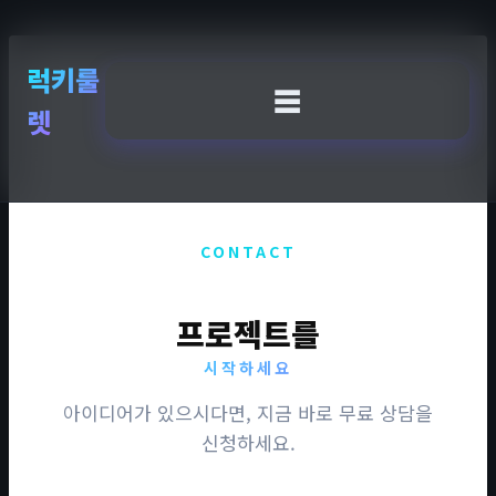
Skip
to
content
럭키룰
☰
렛
CONTACT
프로젝트를
시작하세요
아이디어가 있으시다면, 지금 바로 무료 상담을
신청하세요.