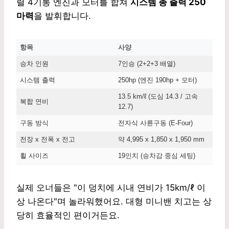
렬 4기통 엔진과 모터를 합쳐
시스템 총 출력 250
마력
을 발휘합니다.
항목
사양
승차 인원
7인승 (2+2+3 배열)
시스템 출력
250hp (엔진 190hp + 모터)
13.5 km/ℓ (도심 14.3 / 고속
복합 연비
12.7)
구동 방식
전자식 사륜구동 (E-Four)
전장 x 전폭 x 전고
약 4,995 x 1,850 x 1,950 mm
휠 사이즈
19인치 (승차감 중심 세팅)
실제 오너들은 "이 덩치에 시내 연비가 15km/ℓ 이
상 나온다"며 놀라워했어요. 대형 미니밴 치고는 상
당히 효율적인 편이거든요.