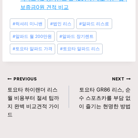
보증금0원 견적 비교
Post
#
럭셔리 미니밴
#
법인 리스
#
알파드 리스료
Tags:
#
알파드 월 200만원
#
알파드 장기렌트
#
토요타 알파드 가격
#
토요타 알파드 리스
글
PREVIOUS
NEXT
토요타 하이랜더 리스
토요타 GR86 리스, 순
탐
월 비용부터 절세 팁까
수 스포츠카를 부담 없
색
지 완벽 비교견적 가이
이 즐기는 현명한 방법
드