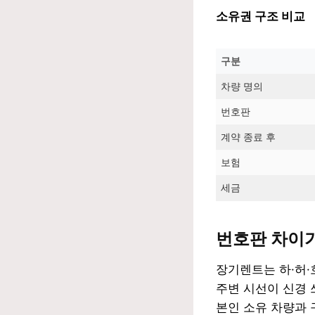
소유권 구조 비교
구분
차량 명의
번호판
계약 종료 후
보험
세금
번호판 차이
장기렌트는 하·허·
주변 시선이 신경 
본인 소유 차량과 